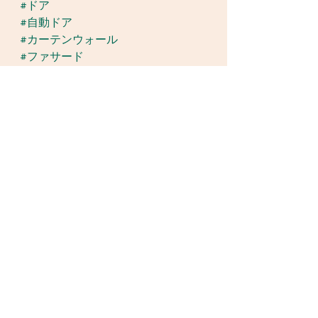
#ドア
#自動ドア
#カーテンウォール
#ファサード
#窓フィルム
#ガラスフィルム
#安全
#次世代育成
#防災
#千葉県
#柏市
#東京都
#有楽町
#読売ホール
#緊張
#久しぶりにスーツ着た
#従業員募集
#協力会社募集